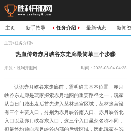
主页
新手指导
任务介绍
最新动态
新闻
主页
>
任务介绍
>
热血传奇赤月峡谷东走廊最简单三个步骤
来源：胜利开服网
时间：2026-03-04 04:28
认识赤月峡谷东走廊前，需明确其基本位置。赤月
峡谷东走廊是玩家探索赤月地图的重要路径之一，玩家
从白日门城出发后首先进入丛林迷宫区域，丛林迷宫设
有三个主要入口，分别为赤月峡谷南入口、赤月峡谷北
入口以及赤月峡谷东入口，这三个入口虽然名称不同，
但最终均通向赤月峡谷内部的后续区域，因此玩家在选